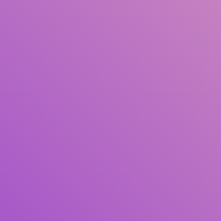
Judul
Pengarang
Subjek
ISBN/ISSN
Tipe Koleksi
Lokasi
GMD