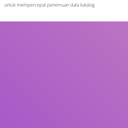
untuk mempercepat penemuan data katalog
Judul
Pengarang
Subjek
ISBN/ISSN
Tipe Koleksi
Lokasi