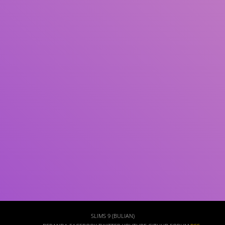
Subjek
ISBN/ISSN
Tipe Koleksi
Lokasi
GMD
Cari
SLIMS 9 (BULIAN)